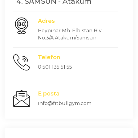
4. SAMSUN - Atakum
Adres
Beypınar Mh. Elbistan Blv.
No:3/A Atakum/Samsun
Telefon
0 501 135 51 55
E posta
info@fitbullgym.com