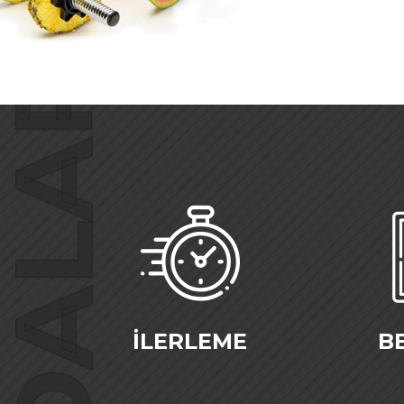
FAYDALAR
İLERLEME
B