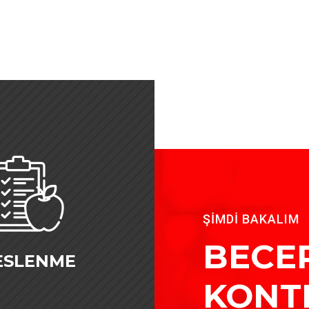
ŞİMDİ BAKALIM
BECER
ESLENME
KONT