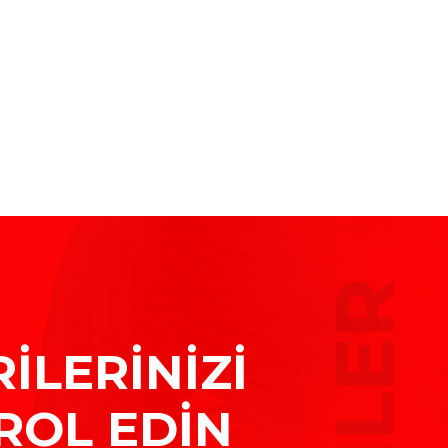
İLERİNİZİ
ROL EDİN