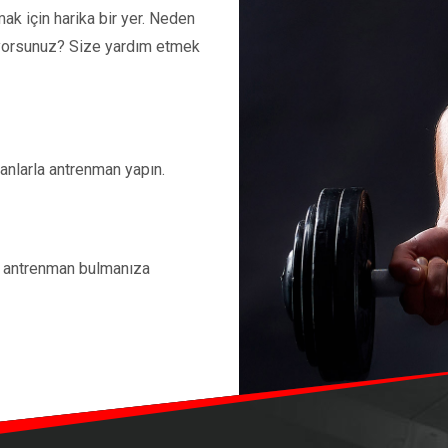
ak için harika bir yer. Neden
mıyorsunuz? Size yardım etmek
manlarla antrenman yapın.
r antrenman bulmanıza