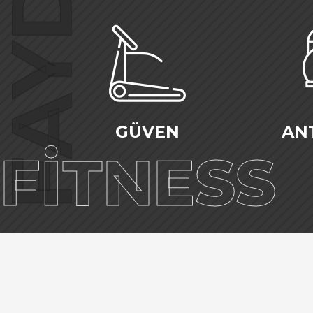
GÜVEN
AN
FİTNESS