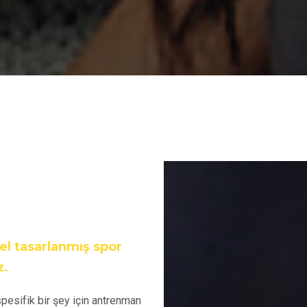
l tasarlanmış spor
z.
spesifik bir şey için antrenman