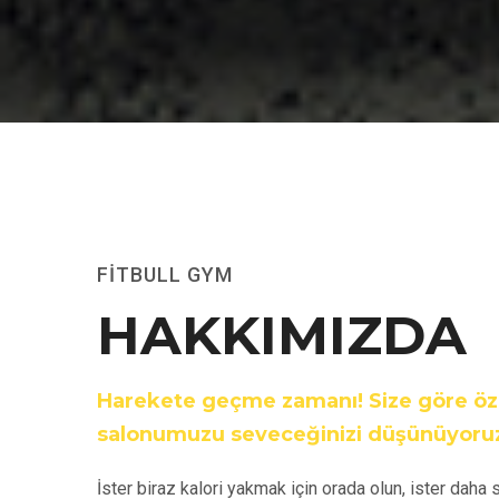
FITBULL GYM
HAKKIMIZDA
Harekete geçme zamanı! Size göre öze
salonumuzu seveceğinizi düşünüyoru
İster biraz kalori yakmak için orada olun, ister daha 