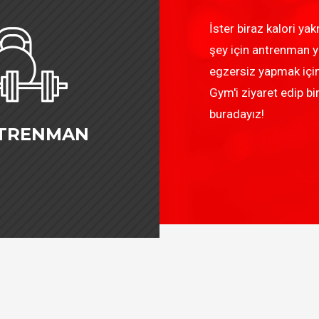
İster biraz kalori ya
şey için antrenman y
egzersiz yapmak için 
Gym'i ziyaret edip b
buradayız!
TRENMAN