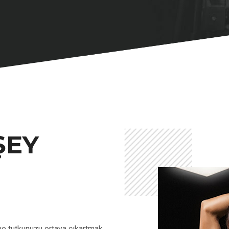
ŞEY
i ve tutkunuzu ortaya çıkartmak