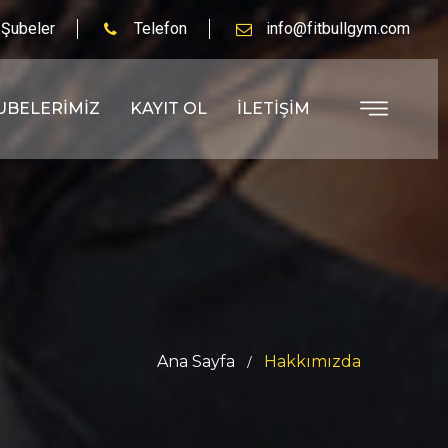
 Şubeler
Telefon
info@fitbullgym.com
UBELERIMIZ
KAYIT OL
İLETIŞIM
Ana Sayfa
Hakkımızda