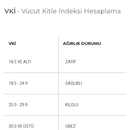
VKİ
- Vücut Kitle İndeksi Hesaplama
VKİ
AĞIRLIK DURUMU
18.5 VE ALTI
ZAYIF
18.5 - 24.9
SAĞLIKLI
25.0 - 29.9
KILOLU
30.0 VE ÜSTÜ
OBEZ